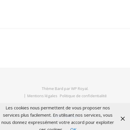
Thème Bard par
WP Royal
.
Mentions légales
Politique de confidentialité
Les cookies nous permettent de vous proposer nos
services plus facilement. En utilisant nos services, vous
HAUT DE PAGE
nous donnez expressément votre accord pour exploiter
ces cookies.
OK