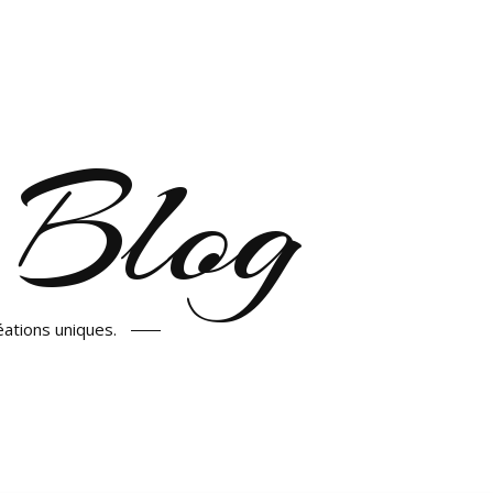
 Blog
éations uniques.