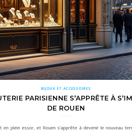
BIJOUX ET ACCESSOIRES
UTERIE PARISIENNE S’APPRÊTE À S’
DE ROUEN
st en plein essor, et Rouen s’apprête à devenir le nouveau ter