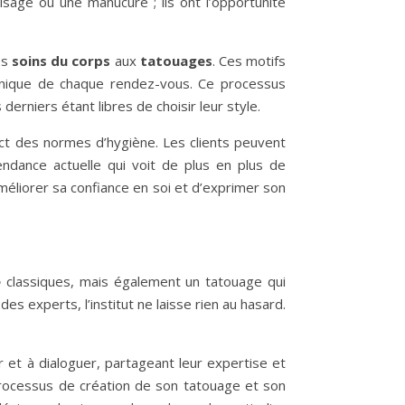
isage ou une manucure ; ils ont l’opportunité
es
soins du corps
aux
tatouages
. Ces motifs
e unique de chaque rendez-vous. Ce processus
erniers étant libres de choisir leur style.
ect des normes d’hygiène. Les clients peuvent
endance actuelle qui voit de plus en plus de
éliorer sa confiance en soi et d’exprimer son
é
classiques, mais également un tatouage qui
es experts, l’institut ne laisse rien au hasard.
r et à dialoguer, partageant leur expertise et
 processus de création de son tatouage et son