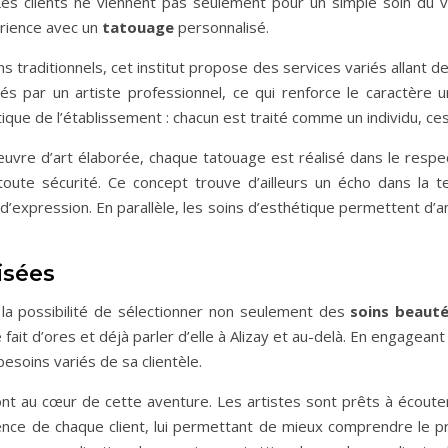
 Les clients ne viennent pas seulement pour un simple soin du v
érience avec un
tatouage
personnalisé.
ns traditionnels, cet institut propose des services variés allant d
rés par un artiste professionnel, ce qui renforce le caractèr
ue de l’établissement : chacun est traité comme un individu, ces d
œuvre d’art élaborée, chaque tatouage est réalisé dans le resp
ute sécurité. Ce concept trouve d’ailleurs un écho dans la t
expression. En parallèle, les soins d’esthétique permettent d’am
isées
ir la possibilité de sélectionner non seulement des
soins beaut
it d’ores et déjà parler d’elle à Alizay et au-delà. En engageant d
soins variés de sa clientèle.
sont au cœur de cette aventure. Les artistes sont prêts à écoute
érience de chaque client, lui permettant de mieux comprendre le