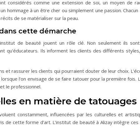
 sont considérés comme une extension de soi, un moyen de raco
 un hommage à un être cher ou simplement une passion. Chacun a u
récits de se matérialiser sur la peau.
s dans cette démarche
 institut de beauté jouent un rôle clé. Non seulement ils so
t qu’éducateurs. Ils informent les clients des différents styles,
s et rassurer les clients qui pourraient douter de leur choix. L’é
lorsque l’on envisage de se faire tatouer pour la première fois. 
 et le professionnel.
lles en matière de tatouages
oluent constamment, influencées par les culturelles et artist
is de cette forme d’art. L’institut de beauté à Alizay intègre c