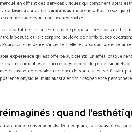
démarqué en offrant des services uniques qui combinent soins est
urs de
bien-être
et de
tendances
modernes. Pour ceux qui che
nte comme une destination incontournable.
 cet institut ne se contente pas de proposer des soins de beauté 
entre la beauté et l’art corporel soulève de nombreuses questio
 Pourquoi la tendance s’inverse-t-elle, et pourquoi opter pour c
table
expérience
qui est offerte aux clients. En effet, chaque r
de chacun priment. Avec l’accompagnement de professionnels qu
e occasion de dévoiler une part de soi tout en se faisant plais
pparence physique, mais aussi à enrichir l’expérience personnelle
réimaginés : quand l’esthétiqu
 traitements conventionnels. De nos jours, la créativité est prim