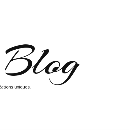
 Blog
éations uniques.