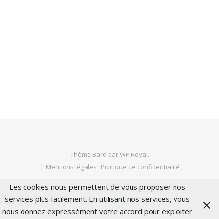
Thème Bard par
WP Royal
.
Mentions légales
Politique de confidentialité
Les cookies nous permettent de vous proposer nos
services plus facilement. En utilisant nos services, vous
HAUT DE PAGE
nous donnez expressément votre accord pour exploiter