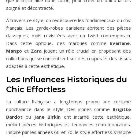
que le lin, la laine ou le coton, pour créer un look à la fois
soigné et décontracté.
À travers ce style, on redécouvre les fondamentaux du chic
français. Les garde-robes parisiens abritent des pièces
classiques, mais revisitées avec un twist contemporain.
Dans cette optique, des marques comme
Everlane
,
Mango
et
Zara
jouent un rôle crucial en proposant des
collections qui se concentrent sur des coupes et des tissus
adaptés à cette esthétique.
Les Influences Historiques du
Chic Effortless
La culture française a longtemps promu une certaine
nonchalance dans le style. Des icônes comme
Brigitte
Bardot
ou
Jane Birkin
ont incarné cette esthétique,
mêlant pièces historiques et tendances contemporaines.
Inspiré par les années 60 et 70, le style effortless s’inspire