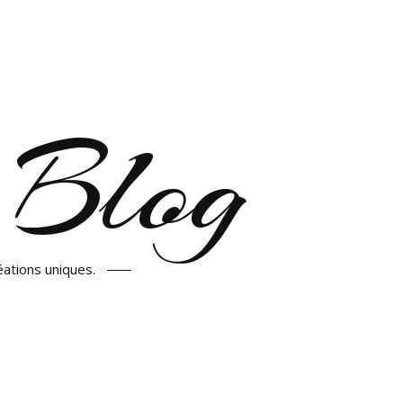
 Blog
éations uniques.