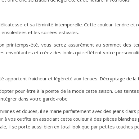
élicatesse et sa féminité intemporelle. Cette couleur tendre et 
ensoleillées et les soirées estivales.
son printemps-été, vous serez assurément au sommet des ten
es envoûtantes et créez des looks qui reflètent votre personnalit
té apportent fraîcheur et légèreté aux tenues. Décryptage de la 
opter pour être à la pointe de la mode cette saison. Ces teinte
intégrer dans votre garde-robe:
nines et douces, il se marie parfaitement avec des jeans clairs po
 à vos outfits en associant cette couleur à des pièces blanches 
ale, il se porte aussi bien en total look que par petites touches p