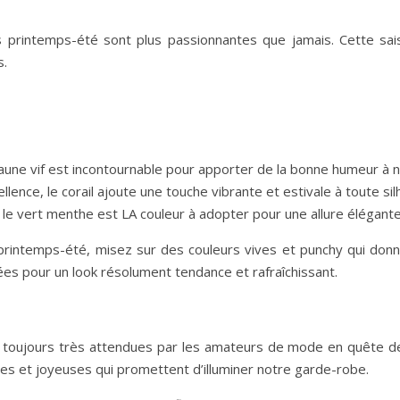
s printemps-été sont plus passionnantes que jamais. Cette sais
s.
e jaune vif est incontournable pour apporter de la bonne humeur à n
llence, le corail ajoute une touche vibrante et estivale à toute sil
, le vert menthe est LA couleur à adopter pour une allure élégante 
rintemps-été, misez sur des couleurs vives et punchy qui donn
ées pour un look résolument tendance et rafraîchissant.
t toujours très attendues par les amateurs de mode en quête de 
es et joyeuses qui promettent d’illuminer notre garde-robe.