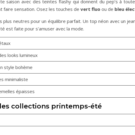
te saison avec des teintes flashy qui donnent du pep’s à toute
nt faire sensation. Osez les touches de
vert fluo
ou de
bleu élec
plus neutres pour un équilibre parfait. Un top néon avec un jean 
té est faite pour s’amuser avec la mode.
étaux
des looks lumineux
un style bohème
es minimaliste
emelles épaisses
es collections printemps-été