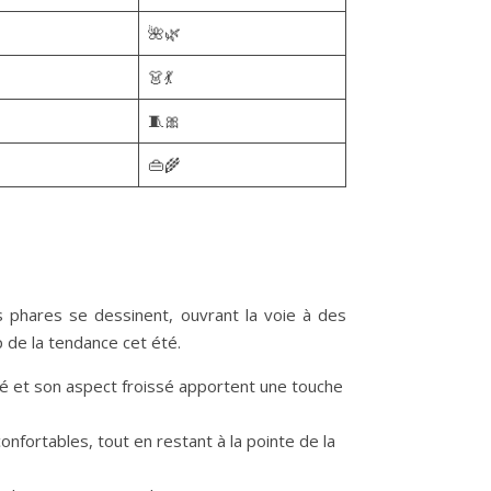
🌺🌿
👗💃
🧵🎀
👜🌾
es phares se dessinent, ouvrant la voie à des
 de la tendance cet été.
eté et son aspect froissé apportent une touche
fortables, tout en restant à la pointe de la