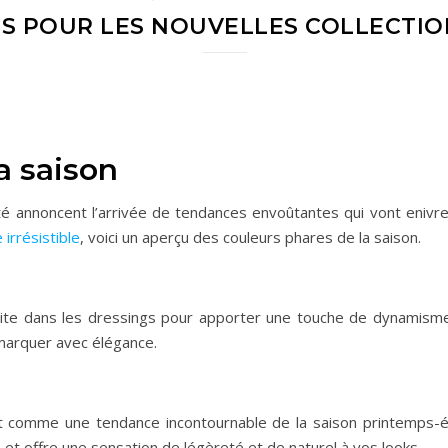
S POUR LES NOUVELLES COLLECTION
a saison
té annoncent l’arrivée de tendances envoûtantes qui vont enivr
irrésistible
, voici un aperçu des couleurs phares de la saison.
invite dans les dressings pour apporter une touche de dynamisme
émarquer avec élégance.
 comme une tendance incontournable de la saison printemps-été
 et offre une sensation de légèreté et de naturel à vos looks.