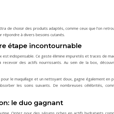
ra de choisir des produits adaptés, comme ceux que l’on retro
r répondre à divers besoins cutanés.
ère étape incontournable
x est indispensable. Ce geste élimine impuretés et traces de ma
à recevoir des actifs nourrissants. Au sein de la box, découv
 pour le maquillage et un nettoyant doux, gagne également en po
bsorber les soins suivants. De nombreuses célébrités, comm
ion: le duo gagnant
outine. Optez pour des sérums riches en actifs hydratants comm