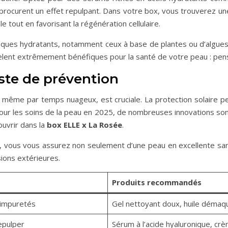
et procurent un effet repulpant. Dans votre box, vous trouverez u
 tout en favorisant la régénération cellulaire.
ques hydratants, notamment ceux à base de plantes ou d’algues, 
vèlent extrêmement bénéfiques pour la santé de votre peau : pe
este de prévention
r, même par temps nuageux, est cruciale. La protection solaire p
ur les soins de la peau en 2025, de nombreuses innovations son
uvrir dans la
box ELLE x La Rosée
.
, vous vous assurez non seulement d’une peau en excellente san
ions extérieures.
Produits recommandés
 impuretés
Gel nettoyant doux, huile démaqu
epulper
Sérum à l’acide hyaluronique, cr