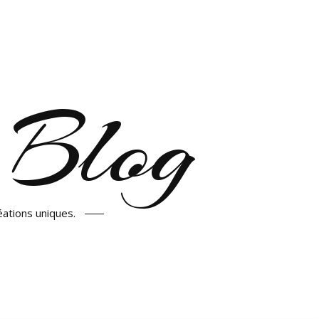
 Blog
éations uniques.